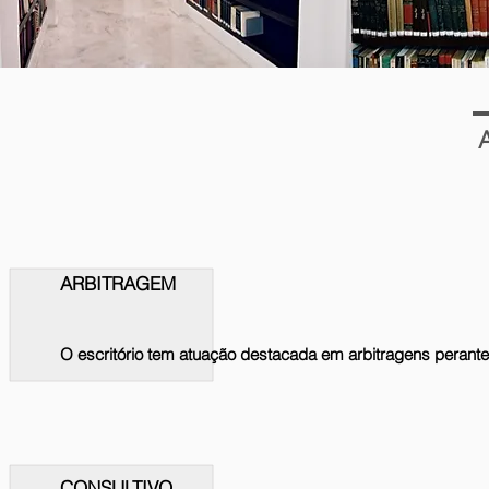
A
ARBITRAGEM
O escritório tem atuação destacada em arbitragens perante a
CONSULTIVO